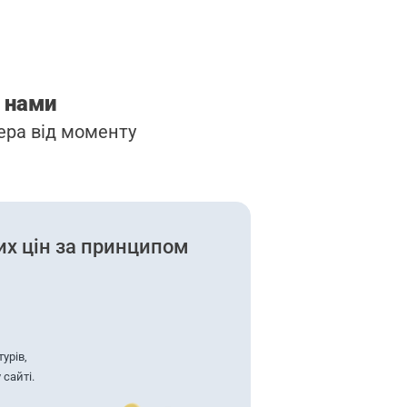
з нами
ра від моменту
х цін за принципом
урів,
 сайті.