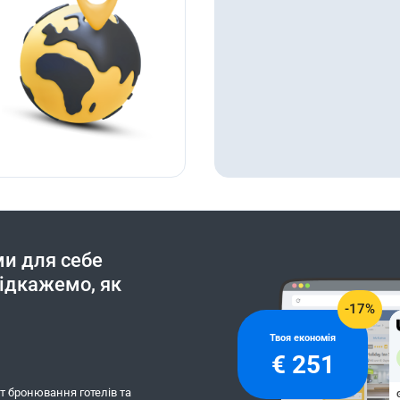
и для себе
підкажемо, як
-17%
Твоя економія
€ 251
т бронювання готелів та