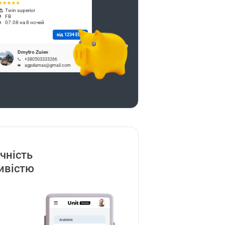
Twin superior
FB
07.08 на 8 ночей
від 1234 EUR
Dmytro Zuiev
+380503333266
agpdamax@gmail.com
учність
ивістю