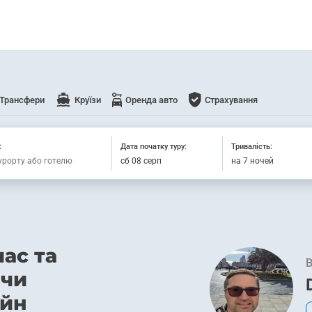
Трансфери
Круїзи
Оренда авто
Страхування
:
Дата початку туру:
Тривалість:
ас та
В
ючи
айн