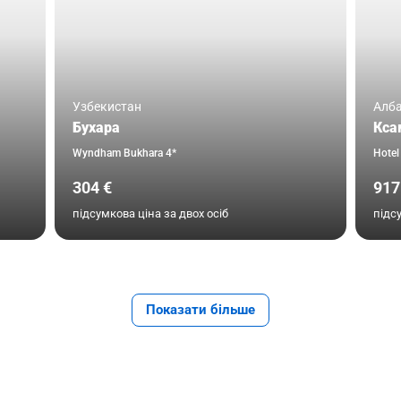
Узбекистан
Алба
Бухара
Кса
Wyndham Bukhara 4*
Hotel
304 €
917
підсумкова ціна за двох осіб
підс
Показати більше