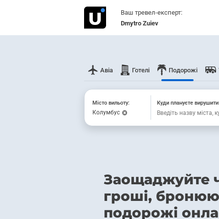
Ваш тревел-експерт:
Dmytro Zuiev
Авіа
Готелі
Подорожі
Місто вильоту:
Куди плануєте вирушити
Колумбус
Заощаджуйте ч
гроші, броню
подорожі онл