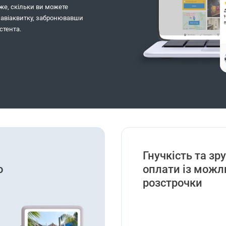
же, скільки ви можете
о авіаквитку, забронювавши
стента.
Гнучкість та зр
о
оплати із можл
розстрочки