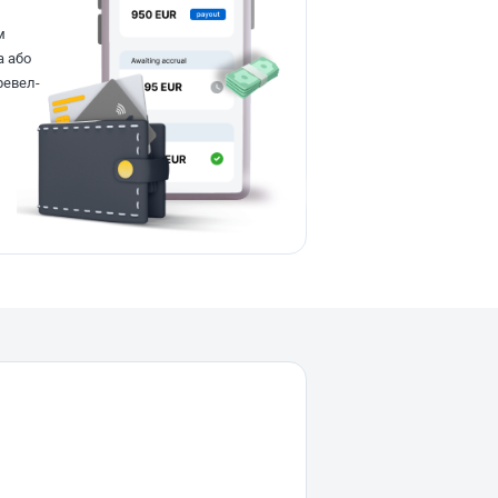
м
а або
ревел-