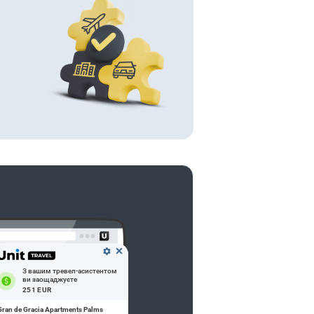
З вашим тревел-асистентом
ви заощаджуєте
251 EUR
Gran de Gracia Apartments Palms