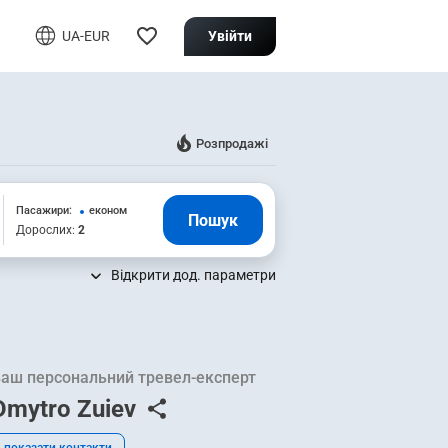
Увійти
UA-EUR
Розпродажі
Пасажири:
економ
Пошук
Дорослих:
2
Відкрити дод. параметри
аш персональний тревел-експерт
Dmytro Zuiev