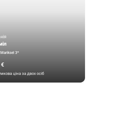
нія
міл
 Mariksel 3*
 €
умкова ціна за двох осіб